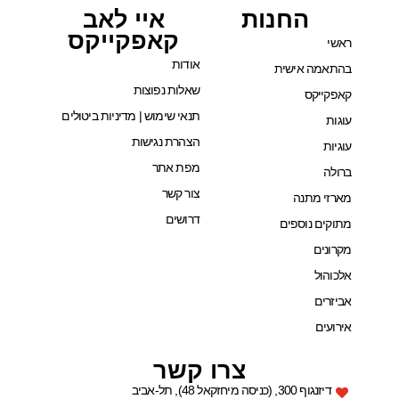
החנות
איי לאב
קאפקייקס
י
אודות
אמה אישית
שאלות נפוצות
קייקס
תנאי שימוש | מדיניות ביטולים
ת
הצהרת נגישות
ות
מפת אתר
לה
צור קשר
זי מתנה
דרושים
קים נוספים
נים
הול
רים
עים
צרו קשר
דיזנגוף 300, (כניסה מיחזקאל 48), תל-אביב